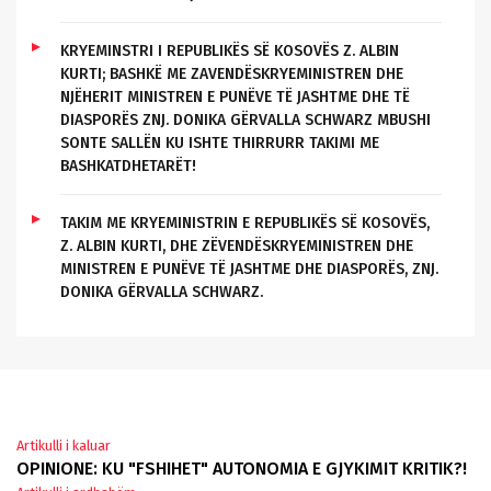
KRYEMINSTRI I REPUBLIKËS SË KOSOVËS Z. ALBIN
KURTI; BASHKË ME ZAVENDËSKRYEMINISTREN DHE
NJËHERIT MINISTREN E PUNËVE TË JASHTME DHE TË
DIASPORËS ZNJ. DONIKA GËRVALLA SCHWARZ MBUSHI
SONTE SALLËN KU ISHTE THIRRURR TAKIMI ME
BASHKATDHETARËT!
TAKIM ME KRYEMINISTRIN E REPUBLIKËS SË KOSOVËS,
Z. ALBIN KURTI, DHE ZËVENDËSKRYEMINISTREN DHE
MINISTREN E PUNËVE TË JASHTME DHE DIASPORËS, ZNJ.
DONIKA GËRVALLA SCHWARZ.
Innleggsnavigasjon
Artikulli i kaluar
OPINIONE: KU "FSHIHET" AUTONOMIA E GJYKIMIT KRITIK?!