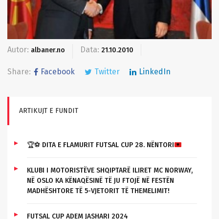
Autor:
Data:
albaner.no
21.10.2010
Share:
Facebook
Twitter
LinkedIn
ARTIKUJT E FUNDIT
🏆
⚽
DITA E FLAMURIT FUTSAL CUP 28. NËNTORI
KLUBI I MOTORISTËVE SHQIPTARË ILIRET MC NORWAY,
NË OSLO KA KËNAQËSINË TË JU FTOJË NË FESTËN
MADHËSHTORE TË 5-VJETORIT TË THEMELIMIT!
FUTSAL CUP ADEM JASHARI 2024