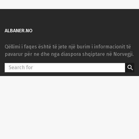
ALBANER.NO
Qëllimi i faqes është të jete një burim i informacionit të
pavarur për ne dhe nga diaspora shqiptare në Norvegji.
search
KATEGORITË
Kulturë
Sport
PARTNERËT