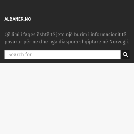
ALBANER.NO
Qëllimi i faqes është të jete një burim i informacionit të
pavarur për ne dhe nga diaspora shqiptare në Norvegji.
search
KATEGORITË
Kulturë
Sport
PARTNERËT