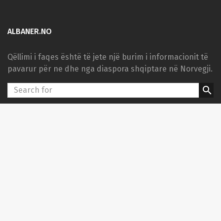
ALBANER.NO
Qëllimi i faqes është të jete një burim i informacionit të
pavarur për ne dhe nga diaspora shqiptare në Norvegji.
search
KATEGORITË
Kulturë
Sport
PARTNERËT