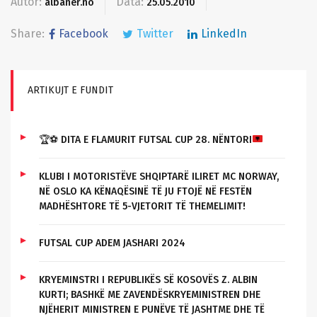
Autor:
Data:
albaner.no
25.05.2010
Share:
Facebook
Twitter
LinkedIn
ARTIKUJT E FUNDIT
🏆
⚽
DITA E FLAMURIT FUTSAL CUP 28. NËNTORI
KLUBI I MOTORISTËVE SHQIPTARË ILIRET MC NORWAY,
NË OSLO KA KËNAQËSINË TË JU FTOJË NË FESTËN
MADHËSHTORE TË 5-VJETORIT TË THEMELIMIT!
FUTSAL CUP ADEM JASHARI 2024
KRYEMINSTRI I REPUBLIKËS SË KOSOVËS Z. ALBIN
KURTI; BASHKË ME ZAVENDËSKRYEMINISTREN DHE
NJËHERIT MINISTREN E PUNËVE TË JASHTME DHE TË