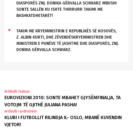
DIASPORËS ZNJ. DONIKA GËRVALLA SCHWARZ MBUSHI
SONTE SALLËN KU ISHTE THIRRURR TAKIMI ME
BASHKATDHETARËT!
TAKIM ME KRYEMINISTRIN E REPUBLIKËS SË KOSOVËS,
Z. ALBIN KURTI, DHE ZËVENDËSKRYEMINISTREN DHE
MINISTREN E PUNËVE TË JASHTME DHE DIASPORËS, ZNJ.
DONIKA GËRVALLA SCHWARZ.
Innleggsnavigasjon
Artikulli i kaluar
EUROVIZIONI 2010: SONTE MBAHET GJYSËMFINALJA, TA
VOTOJM TË GJITHË JULIANA PASHA!
Artikulli i ardhshëm
KLUBI I FUTBOLLIT RILINDJA IL- OSLO, MBANË KUVENDIN
VJETOR!